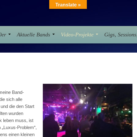
Translate »
10er
Aktuelle Bands
Video-Projekte
Gigs, Session
 meine Band-
ie sich alle
 und die den Start
llten wurden
k leben muss, ist
in „Luxus-Problem“,
ens einen kleinen