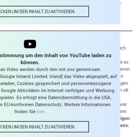
ntlichung fertig abmischte und schnitt. Das erste Archetypen-
ICKEN UM DEN INHALT ZU AKTIVIEREN.
s-Song „Obladi Oblada“. Ich hörte mir nach vielen Jahren auch
ustimmung um den Inhalt von YouTube laden zu
kte: Dieser Song ruft geradezu danach, mit „percussivem
können.
 („Und jetzt alle!“) fröhlich „befüllt“ zu werden. Ebenso gibt es
 das Video werden durch den mit uns gemeinsam
dien, z.B. vom Klavier, von denen ich wenigstens eine übernehmen
oogle Ireland Limited, Irland] das Video abgespielt, auf
einfach schön für den Song erachtete. Klein aber fein. Unter dem
 geladen, Cookies gespeichert und personenbezogene
 an, zu Hause zahlreiche Overdubs einzuspielen und einzusingen
 Google Aktivitäten im Internet verfolgen und Werbung
e allerdings auch dazu, dass ich im fertigen Video ganz schön oft
pielen. Es erfolgt eine Datenübermittlung in die USA,
t halt nicht anders. Ich hatte auch noch die Idee, dass einige
nen EU-konformen Datenschutz. Weitere Informationen
zu dem Song tanzen und sich dabei filmen könnten. Aber ich war
finden Sie
hier
.
 Lust dazu haben würde. Ralf, Walter, Klaus und ich wagten dann
n Song widmeten wir dann auch den aktuell allgegenwärtigen
 und hängten einige Grußworte an den Schluss des Videos.
ICKEN UM DEN INHALT ZU AKTIVIEREN.