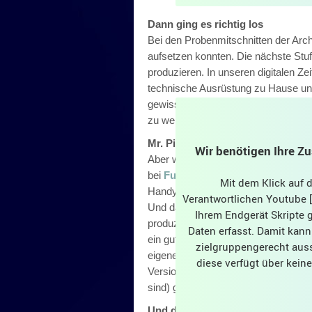
Dann ging es richtig los
Bei den Probenmitschnitten der Arche
aufsetzen konnten. Die nächste Stu
produzieren. In unseren digitalen Ze
technische Ausrüstung zu Hause u
gewisse Portion an „Lust, so etwas 
zu werden bei allen Beteiligten sind d
Mr. Pink – Level 42-Cover
Wir benötigen Ihre Z
Aber welchen Song geht man als er
bei
Funtastic4
. Arne spielt auch se
Mit dem Klick auf
Handy-Video auf Facebook gestellt,
Verantwortlichen Youtube [G
Und das so gut, dass ich ihn direkt 
Ihrem Endgerät Skripte
produzieren. Er hatte sofort Lust!
Daten erfasst. Damit kann
ein gutes Gelingen eines solchen Pro
zielgruppengerecht auss
eigene Produktionen eine DAW (Digit
diese verfügt über kei
Version ist älter), kommunizieren 
sind) gute Voraussetzungen.
Und das kam dabei raus: