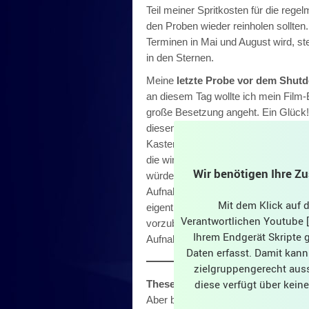
Teil meiner Spritkosten für die rege
den Proben wieder reinholen sollten
Terminen in Mai und August wird, st
in den Sternen.
Meine
letzte Probe vor dem Shut
an diesem Tag wollte ich mein Film-
große Besetzung angeht. Ein Glück! 
diesem Termin nicht zur Probe komm
Kasten, bevor dann die Corona-Maßn
die wir planten ins Programm aufzu
Wir benötigen Ihre Z
würden und vorerst auch keine Probe
Aufnahmen zu mischen sowie das Vi
Mit dem Klick auf
eigentlich nur, um die ursprünglich
Verantwortlichen Youtube [G
vorzubereiten und vor allem die Plan
Ihrem Endgerät Skripte
Aufnahmen zu optimieren.
Daten erfasst. Damit kann
zielgruppengerecht auss
diese verfügt über kei
These Boots
Aber bereits beim Song „These Boot