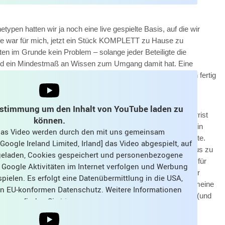
typen hatten wir ja noch eine live gespielte Basis, auf die wir
fe war für mich, jetzt ein Stück KOMPLETT zu Hause zu
iten im Grunde kein Problem – solange jeder Beteiligte die
nd ein Mindestmaß an Wissen zum Umgang damit hat. Eine
umzusetzen“, Bearbeitungsdisziplin und der Wunsch, zeitnah fertig
abei ebenfalls sehr hilfreich.
ustimmung um den Inhalt von YouTube laden zu
stes an? Und mit wem? Mir fiel
Arne Koblitz
ein, unser Gitarrist
können.
hr gut Bass und ein bisschen Keyboard. Er hatte kurz zuvor ein
 das Video werden durch den mit uns gemeinsam
 in dem er gerade
„Mr. Pink“ von Level 42
auf dem Bass übte.
oogle Ireland Limited, Irland] das Video abgespielt, auf
anrief und fragte, ob er Lust hätte, das Stück von zu Hause aus zu
 geladen, Cookies gespeichert und personenbezogene
In diesem Fall waren alle oben genannten Voraussetzungen für
 Google Aktivitäten im Internet verfolgen und Werbung
jekts gegeben: Wir nutzen jeder bereits seit vielen Jahren für
pielen. Es erfolgt eine Datenübermittlung in die USA,
al Audio Workstation) – sogar mit der selben Software (ok, meine
nen EU-konformen Datenschutz. Weitere Informationen
gerne und machen eine Produktion gerne FERTIG. Das waren (und
finden Sie
hier
.