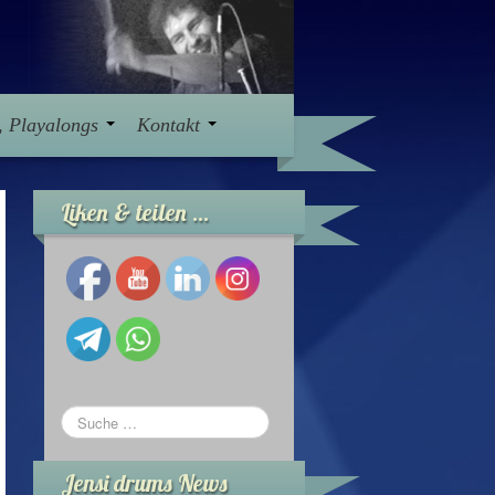
s, Playalongs
Kontakt
Liken & teilen …
Jensi drums News