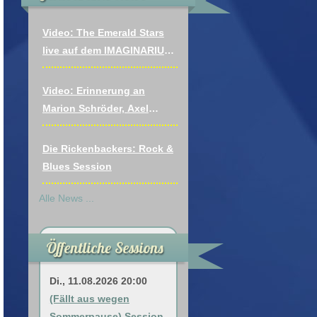
Video: The Emerald Stars
live auf dem IMAGINARIUM
FESTIVAL: Vagabonds Of
The Western World (Thin
Video: Erinnerung an
Lizzy)
Marion Schröder, Axel
Draeger, Andreas Hönsch
Die Rickenbackers: Rock &
Blues Session
Alle News ...
Öffentliche Sessions
Di., 11.08.2026 20:00
(Fällt aus wegen
Sommerpause) Session