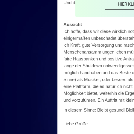
Und dann kam dieses:
HIER KL
Aussicht
Ich hoffe, dass wir diese wirklich 
einigermaßen unbeschadet überstehe
ich Kraft, gute Versorgung und rasche
Menschenansammlungen leben müsse
faire Hausbanken und positive Antrag
lange der Shutdown notwendigerweise
möglich handhaben und das Beste d
Sinne) als Musiker, oder besser: als
eine Plattform, die es natürlich nic
Möglichkeit bietet, weiterhin die Er
und vorzuführen. Ein Auftritt mit kl
In diesem Sinne: Bleibt gesund! Bleib
Liebe Grüße