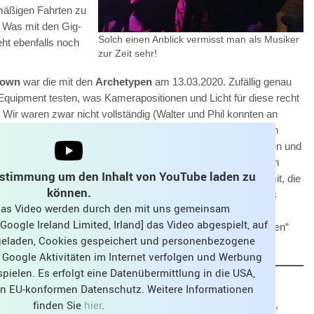
lmäßigen Fahrten zu
. Was mit den Gig-
Solch einen Anblick vermisst man als Musiker
eht ebenfalls noch
zur Zeit sehr!
down
war die mit den
Archetypen
am 13.03.2020. Zufällig genau
Equipment testen, was Kamerapositionen und Licht für diese recht
Wir waren zwar nicht vollständig (Walter und Phil konnten an
en) aber wir hatten anschließend Audio- und Filmmaterial im
ahmen kamen. Eigentlich alles Songs, die für uns neu waren und
nehmen. Nachdem klar war, dass die nächsten Gigs ausfallen
ustimmung um den Inhalt von YouTube laden zu
n mehr stattfinden würden, begann ich bei 2 der Songs damit, die
können.
deomaterial zu synchronisieren und zu schneiden. Und dies
 das Video werden durch den mit uns gemeinsam
 für weitere Proben geplanten Film- und Audio-Aufnahmen
oogle Ireland Limited, Irland] das Video abgespielt, auf
ung von Kamerapositionen und Licht für die späteren „richtigen“
 geladen, Cookies gespeichert und personenbezogene
 Google Aktivitäten im Internet verfolgen und Werbung
pielen. Es erfolgt eine Datenübermittlung in die USA,
nen EU-konformen Datenschutz. Weitere Informationen
finden Sie
hier
.
s“ von Nancy Sinatra war ich so zufrieden mit dem Ergebnis,