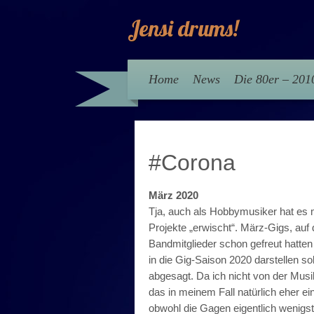
Jensi drums!
Home
News
Die 80er – 20
#Corona
März 2020
Tja, auch als Hobbymusiker hat es
Projekte „erwischt“. März-Gigs, auf d
Bandmitglieder schon gefreut hatten
in die Gig-Saison 2020 darstellen so
abgesagt. Da ich nicht von der Musi
das in meinem Fall natürlich eher e
obwohl die Gagen eigentlich wenigst