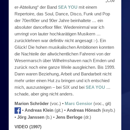
„Cov
er-Abteilung“ der Band
SEA YOU
mit einem
Die 80er: Spell
Repertoire, das Soul, Dance, Disco, Funk und Pop
der 70er/80er und 90er Jahre beinhaltete … ein
Die 90er
absoluter dancefloor filler. Wiedereinmal war ich
umringt von lauter hochkarätigen Musikern …
Die 90er: Hot Rats Reservebank
zurücklehnen war definitiv nicht angesagt :-). Ein
Glück! Die hohen musikalischen Ambitionen konnten
Die 90er: Boob Tube
die Nachteile der allwöchentlichen Fahrerei von der
Wesermarsch über Wilhelmshaven nach Emden und
Die 90er: Naked Souls
zurück noch eine ganze Weile ausgleichen. Bis 1999.
Dann waren Beziehung, Arbeit und Bandarbeit nicht
Die 90er: King B. & Friends in Groove
mehr unter einen Hut zu bringen und ich entschied
mich, auszusteigen – bei SIX und bei
SEA YOU
…
schade, aber ging nicht anders.
Die 90er: Sea You
Marion Schröder
(voc.) •
Marc Gensior
(voc., git)
Die 90er: SIX
•
Andreas Klein
(git.) •
Andreas Hönsch
(keyb.)
•
Jörg Janssen
(b.) •
Jens Berloge
(dr.)
Die 2010er
VIDEO (1997)