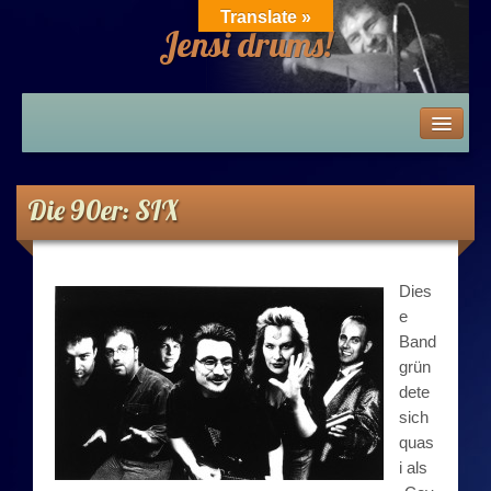
Translate »
Jensi drums!
Home
News
Die 90er: SIX
Die 80er – 2010er
Dies
Die 80er
e
Band
Die 80er: Zeitwind / Band des Alles-SAT-Theaters
grün
dete
Die 80er: Homa Hajeto / Friex / Movable Space
sich
quas
i als
Die 80er: Hot Rats