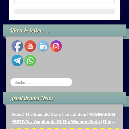
Gig-Termine
Session-Termine
Liken & teilen …
Session-Videos
Session-Audios
Playalongs
Playalong-Videos
Netzsession-Videos
Jensi drums News
Kontakt
Video: The Emerald Stars live auf dem IMAGINARIUM
FESTIVAL: Vagabonds Of The Western World (Thin
Kontakt
Lizzy)