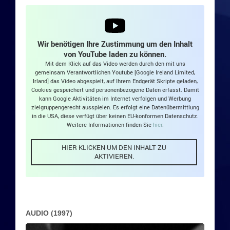
Die 2010er: Fineripp
Die 2010er: Die Archetypen
Wir benötigen Ihre Zustimmung um den Inhalt
von YouTube laden zu können.
2015: Freaky Christmas by Esther Filly Ridstyle
Mit dem Klick auf das Video werden durch den mit uns
gemeinsam Verantwortlichen Youtube [Google Ireland Limited,
Irland] das Video abgespielt, auf Ihrem Endgerät Skripte geladen,
Die 2010er: Funtastic 4
Cookies gespeichert und personenbezogene Daten erfasst. Damit
kann Google Aktivitäten im Internet verfolgen und Werbung
zielgruppengerecht ausspielen. Es erfolgt eine Datenübermittlung
Die 2010er: Peurcy & Band
in die USA, diese verfügt über keinen EU-konformen Datenschutz.
Weitere Informationen finden Sie
hier
.
Aktuelle Bands
HIER KLICKEN UM DEN INHALT ZU
AKTIVIEREN.
Aktuelle Projekte
Fineripp
AUDIO (1997)
Die Archetypen
Audio-