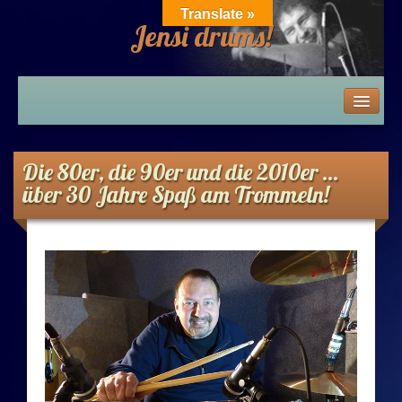
Translate »
Jensi drums!
Home
News
Die 80er, die 90er und die 2010er …
über 30 Jahre Spaß am Trommeln!
Die 80er – 2010er
Die 80er
Die 80er: Zeitwind / Band des Alles-SAT-Theaters
Die 80er: Homa Hajeto / Friex / Movable Space
Die 80er: Hot Rats