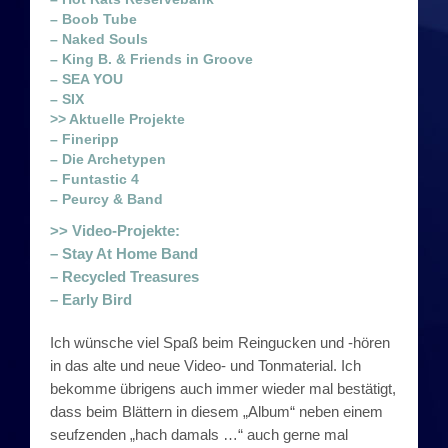
– Boob Tube
Die 2010er: Fineripp
– Naked Souls
– King B. & Friends in Groove
Die 2010er: Die Archetypen
– SEA YOU
– SIX
>> Aktuelle Projekte
2015: Freaky Christmas by Esther Filly Ridstyle
– Fineripp
– Die Archetypen
Die 2010er: Funtastic 4
– Funtastic 4
– Peurcy & Band
Die 2010er: Peurcy & Band
>> Video-Projekte:
– Stay At Home Band
Aktuelle Bands
– Recycled Treasures
– Early Bird
Aktuelle Projekte
Ich wünsche viel Spaß beim Reingucken und -hören
in das alte und neue Video- und Tonmaterial. Ich
Fineripp
bekomme übrigens auch immer wieder mal bestätigt,
dass beim Blättern in diesem „Album“ neben einem
Die Archetypen
seufzenden „hach damals …“ auch gerne mal