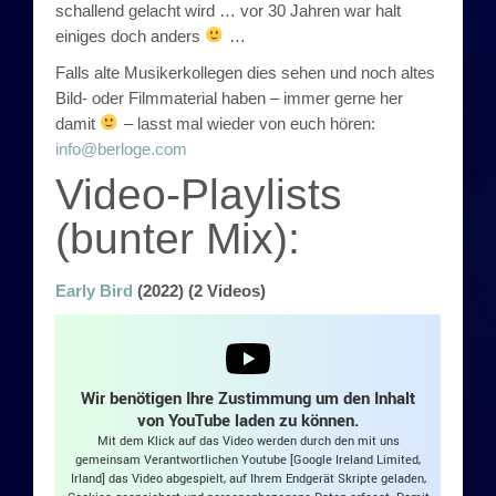
schallend gelacht wird … vor 30 Jahren war halt
Funtastic 4
einiges doch anders
…
Falls alte Musikerkollegen dies sehen und noch altes
The Emerald Stars
Bild- oder Filmmaterial haben – immer gerne her
damit
– lasst mal wieder von euch hören:
Coastmen
info@berloge.com
Video-Playlists
Video-Projekte
(bunter Mix):
#Corona
Early Bird
(2022) (2 Videos)
Stay At Home Band #corona
Recycled Treasures
Wir benötigen Ihre Zustimmung um den Inhalt
Early Bird
von YouTube laden zu können.
Mit dem Klick auf das Video werden durch den mit uns
gemeinsam Verantwortlichen Youtube [Google Ireland Limited,
Gigs, Sessions, Playalongs
Irland] das Video abgespielt, auf Ihrem Endgerät Skripte geladen,