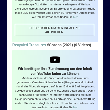
Cookies gespeichert und personenbezogene Daten erfasst. Damit
kann Google Aktivitäten im Internet verfolgen und Werbung
Gig-Termine
zielgruppengerecht ausspielen. Es erfolgt eine Datenübermittlung
in die USA, diese verfügt über keinen EU-konformen Datenschutz.
Weitere Informationen finden Sie
hier
.
Session-Termine
HIER KLICKEN UM DEN INHALT ZU
Session-Videos
AKTIVIEREN.
Session-Audios
Recycled Tresaures
#Corona (2021) (9 Videos)
Playalongs
Playalong-Videos
Wir benötigen Ihre Zustimmung um den Inhalt
von YouTube laden zu können.
Mit dem Klick auf das Video werden durch den mit uns
Netzsession-Videos
gemeinsam Verantwortlichen Youtube [Google Ireland Limited,
Irland] das Video abgespielt, auf Ihrem Endgerät Skripte geladen,
Cookies gespeichert und personenbezogene Daten erfasst. Damit
Kontakt
kann Google Aktivitäten im Internet verfolgen und Werbung
zielgruppengerecht ausspielen. Es erfolgt eine Datenübermittlung
in die USA, diese verfügt über keinen EU-konformen Datenschutz.
Kontakt
Weitere Informationen finden Sie
hier
.