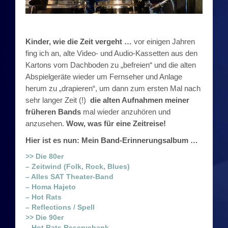
Die 80er: Spell
Die 90er
Kinder, wie die Zeit vergeht …
vor einigen Jahren
fing ich an, alte Video- und Audio-Kassetten aus den
Kartons vom Dachboden zu „befreien“ und die alten
Die 90er: Hot Rats Reservebank
Abspielgeräte wieder um Fernseher und Anlage
herum zu „drapieren“, um dann zum ersten Mal nach
Die 90er: Boob Tube
sehr langer Zeit (!)
die alten Aufnahmen meiner
früheren Bands
mal wieder anzuhören und
Die 90er: Naked Souls
anzusehen.
Wow, was für eine Zeitreise!
Die 90er: King B. & Friends in Groove
Hier ist es nun: Mein Band-Erinnerungsalbum …
>> Die 80er
Die 90er: Sea You
– Zeitwind (Folk, Rock, Blues)
– Alles SAT Theater-Band
– Homa Hajeto
Die 90er: SIX
– Hot Rats
– Reflections / Spell
Die 2010er
>> Die 90er
– Hot Rats Reservebank