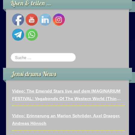
Liken & teilen …
Jensi drums News
Video: The Emerald Stars live auf dem IMAGINARIUM
FESTIVAL: Vagabonds Of The Western World (Thin
Lizzy)
Video: Erinnerung an Marion Schröder, Axel Draeger,
Andreas Hönsch