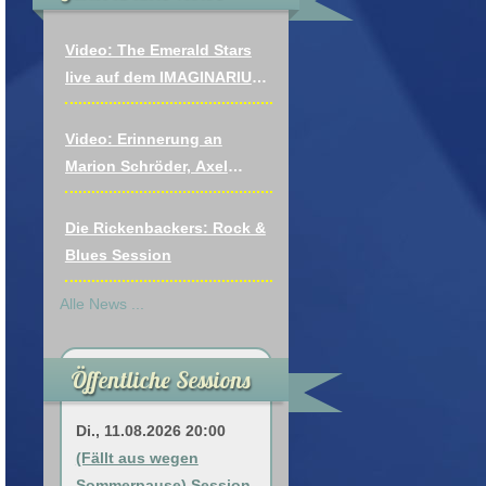
Video: The Emerald Stars
live auf dem IMAGINARIUM
FESTIVAL: Vagabonds Of
The Western World (Thin
Video: Erinnerung an
Lizzy)
Marion Schröder, Axel
Draeger, Andreas Hönsch
Die Rickenbackers: Rock &
Blues Session
Alle News ...
Öffentliche Sessions
Di., 11.08.2026 20:00
(Fällt aus wegen
Sommerpause) Session