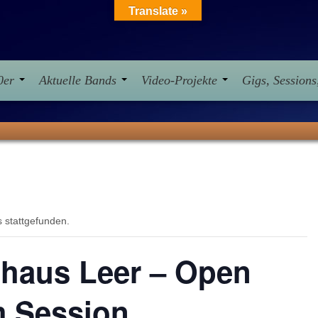
Translate »
10er
Aktuelle Bands
Video-Projekte
Gigs, Session
s stattgefunden.
lhaus Leer – Open
m Session