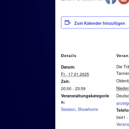
Zum Kalender hinzufügen
Details
Veran
Die Tr
Datum:
Tanne
Fr., 17.01.2025
Olden
Zeit:
Nieder
20:00 - 23:59
Veranstaltungskategorie
Deutsc
n:
anzeig
Session
,
Showhome
Telefo
0441 -
Verans