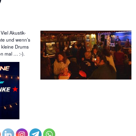
iel Akustik-
nte und wenn’s
l kleine Drums
n mal … :-).