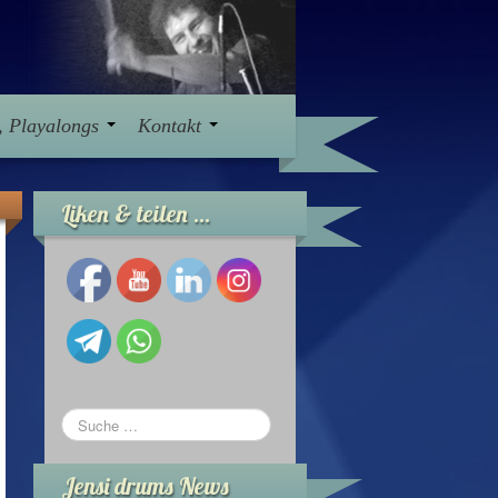
s, Playalongs
Kontakt
Liken & teilen …
Jensi drums News