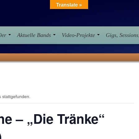
Translate »
10er
Aktuelle Bands
Video-Projekte
Gigs, Session
s stattgefunden.
e – „Die Tränke“
)