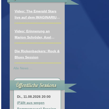
Video: The Emerald Stars
live auf dem IMAGINARIUM
FESTIVAL: Vagabonds Of
The Western World (Thin
Video: Erinnerung an
Lizzy)
Marion Schröder, Axel
Draeger, Andreas Hönsch
Die Rickenbackers: Rock &
Blues Session
Alle News ...
Öffentliche Sessions
Di., 11.08.2026 20:00
(Fällt aus wegen
Sommerpause) Session