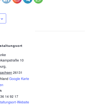
staltungsort
änke
nkampstraße 10
burg
,
sachsen
26131
hland
Google Karte
en
n
 36 14 92 17
taltungsort-Website