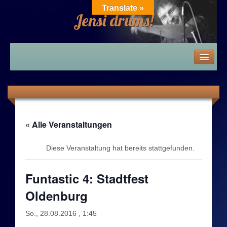
Translate »
Jensi drums!
Home
News
Die 80er – 2010er
« Alle Veranstaltungen
Die 80er
Diese Veranstaltung hat bereits stattgefunden.
Die 80er: Zeitwind / Band des Alles-SAT-Theaters
Funtastic 4: Stadtfest
Oldenburg
Die 80er: Homa Hajeto / Friex / Movable Space
So., 28.08.2016 , 1:45
Die 80er: Hot Rats