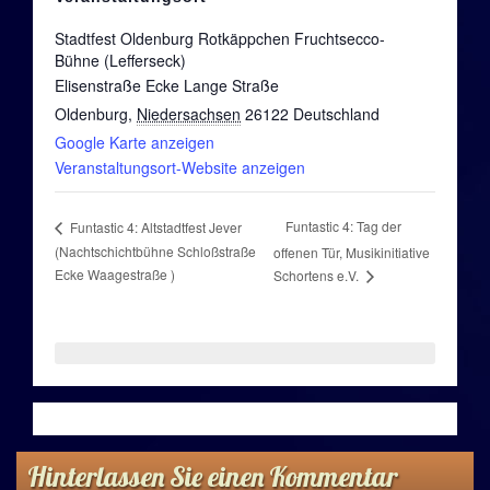
Funtastic 4
Stadtfest Oldenburg Rotkäppchen Fruchtsecco-
Bühne (Lefferseck)
The Emerald Stars
Elisenstraße Ecke Lange Straße
Oldenburg
,
Niedersachsen
26122
Deutschland
Coastmen
Google Karte anzeigen
Veranstaltungsort-Website anzeigen
Video-Projekte
Funtastic 4: Tag der
Funtastic 4: Altstadtfest Jever
#Corona
(Nachtschichtbühne Schloßstraße
offenen Tür, Musikinitiative
Ecke Waagestraße )
Schortens e.V.
Stay At Home Band #corona
Recycled Treasures
Early Bird
Gigs, Sessions, Playalongs
Hinterlassen Sie einen Kommentar