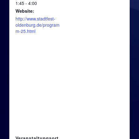
1:45 - 4:00
Die 2010er: Fineripp
Website:
http://www.stadtfest-
Die 2010er: Die Archetypen
oldenburg.de/program
m-25.html
2015: Freaky Christmas by Esther Filly Ridstyle
Die 2010er: Funtastic 4
Die 2010er: Peurcy & Band
Aktuelle Bands
Aktuelle Projekte
Fineripp
Die Archetypen
Veranstaltungsort