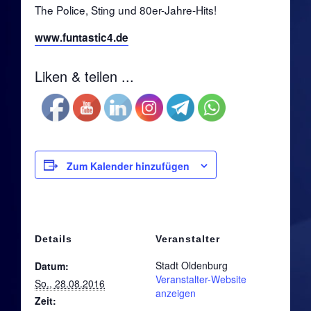
The Police, Sting und 80er-Jahre-Hits!
Die 80er: Spell
www.funtastic4.de
Die 90er
Liken & teilen ...
Die 90er: Hot Rats Reservebank
Die 90er: Boob Tube
Die 90er: Naked Souls
Zum Kalender hinzufügen
Die 90er: King B. & Friends in Groove
Die 90er: Sea You
Details
Veranstalter
Die 90er: SIX
Stadt Oldenburg
Datum:
Veranstalter-Website
So., 28.08.2016
anzeigen
Die 2010er
Zeit: