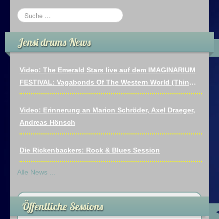
Impressum
Jensi drums News
Datenschutz
Video: The Emerald Stars live auf dem IMAGINARIUM
FESTIVAL: Vagabonds Of The Western World (Thin
Lizzy)
Video: Erinnerung an Marion Schröder, Axel Draeger,
Andreas Hönsch
Die Rickenbackers: Rock & Blues Session
Alle News ...
Öffentliche Sessions