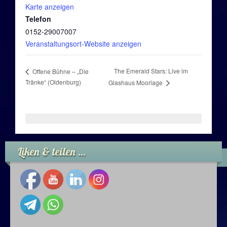
Karte anzeigen
Gig-Termine
Telefon
0152-29007007
Session-Termine
Veranstaltungsort-Website anzeigen
Session-Videos
The Emerald Stars: Live im
Offene Bühne – „Die
Tränke“ (Oldenburg)
Glashaus Moorlage
Session-Audios
Playalongs
Playalong-Videos
Liken & teilen …
Netzsession-Videos
Kontakt
Kontakt