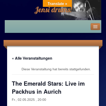
Translate »
Jensi drums!
Home
News
Die 80er – 2010er
« Alle Veranstaltungen
Die 80er
Diese Veranstaltung hat bereits stattgefunden.
Die 80er: Zeitwind / Band des Alles-SAT-Theaters
The Emerald Stars: Live im
Packhus in Aurich
Die 80er: Homa Hajeto / Friex / Movable Space
Fr., 02.05.2025 , 20:00
Die 80er: Hot Rats