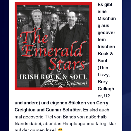
Es gibt
Die 80er: Spell
eine
Mischun
Die 90er
g aus
gecover
Die 90er: Hot Rats Reservebank
tem
Irischen
Die 90er: Boob Tube
Rock &
Soul
Die 90er: Naked Souls
(Thin
Lizzy,
Die 90er: King B. & Friends in Groove
Rory
Gallagh
Die 90er: Sea You
er, U2
und andere) und eigenen Stücken von Gerry
Es sind auch
Creighton und Gunnar Schröter.
Die 90er: SIX
mal gecoverte Titel von Bands von außerhalb
Irlands dabei, aber das Hauptaugenmerk liegt klar
Die 2010er
auf der grünen Insel.