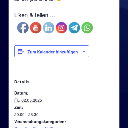
Die 2010er: Fineripp
Liken & teilen ...
Die 2010er: Die Archetypen
2015: Freaky Christmas by Esther Filly Ridstyle
Die 2010er: Funtastic 4
Zum Kalender hinzufügen
Die 2010er: Peurcy & Band
Aktuelle Bands
Details
Datum:
Aktuelle Projekte
Fr., 02.05.2025
Fineripp
Zeit:
20:00 - 23:30
Die Archetypen
Veranstaltungskategorien: