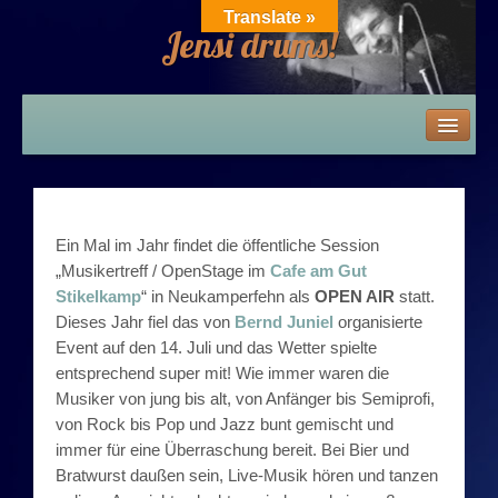
Translate »
Jensi drums!
Home
News
Ein Mal im Jahr findet die öffentliche Session
Die 80er – 2010er
„Musikertreff / OpenStage im
Cafe am Gut
Stikelkamp
“ in Neukamperfehn als
OPEN AIR
statt.
Die 80er
Dieses Jahr fiel das von
Bernd Juniel
organisierte
Event auf den 14. Juli und das Wetter spielte
Die 80er: Zeitwind / Band des Alles-SAT-Theaters
entsprechend super mit! Wie immer waren die
Musiker von jung bis alt, von Anfänger bis Semiprofi,
Die 80er: Homa Hajeto / Friex / Movable Space
von Rock bis Pop und Jazz bunt gemischt und
immer für eine Überraschung bereit. Bei Bier und
Bratwurst daußen sein, Live-Musik hören und tanzen
Die 80er: Hot Rats