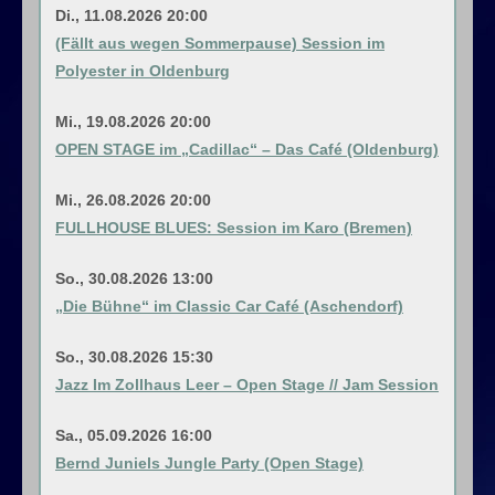
Di., 11.08.2026 20:00
Gig-Termine
(Fällt aus wegen Sommerpause) Session im
Polyester in Oldenburg
Session-Termine
Mi., 19.08.2026 20:00
Session-Videos
OPEN STAGE im „Cadillac“ – Das Café (Oldenburg)
Session-Audios
Mi., 26.08.2026 20:00
FULLHOUSE BLUES: Session im Karo (Bremen)
Playalongs
So., 30.08.2026 13:00
Playalong-Videos
„Die Bühne“ im Classic Car Café (Aschendorf)
So., 30.08.2026 15:30
Netzsession-Videos
Jazz Im Zollhaus Leer – Open Stage // Jam Session
Kontakt
Sa., 05.09.2026 16:00
Bernd Juniels Jungle Party (Open Stage)
Kontakt