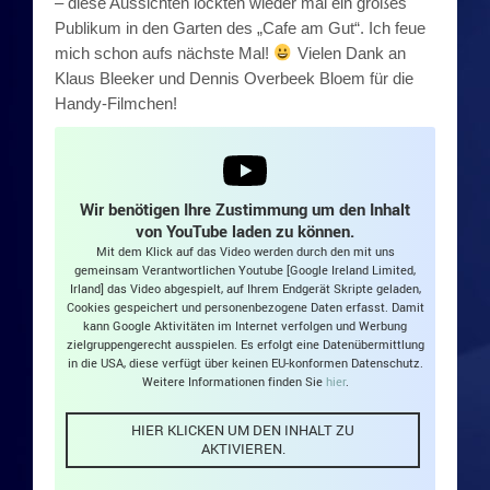
– diese Aussichten lockten wieder mal ein großes
Publikum in den Garten des „Cafe am Gut“. Ich feue
Die 80er: Spell
mich schon aufs nächste Mal!
Vielen Dank an
Klaus Bleeker und Dennis Overbeek Bloem für die
Die 90er
Handy-Filmchen!
Die 90er: Hot Rats Reservebank
Die 90er: Boob Tube
Wir benötigen Ihre Zustimmung um den Inhalt
von YouTube laden zu können.
Die 90er: Naked Souls
Mit dem Klick auf das Video werden durch den mit uns
gemeinsam Verantwortlichen Youtube [Google Ireland Limited,
Irland] das Video abgespielt, auf Ihrem Endgerät Skripte geladen,
Die 90er: King B. & Friends in Groove
Cookies gespeichert und personenbezogene Daten erfasst. Damit
kann Google Aktivitäten im Internet verfolgen und Werbung
zielgruppengerecht ausspielen. Es erfolgt eine Datenübermittlung
Die 90er: Sea You
in die USA, diese verfügt über keinen EU-konformen Datenschutz.
Weitere Informationen finden Sie
hier
.
Die 90er: SIX
HIER KLICKEN UM DEN INHALT ZU
AKTIVIEREN.
Die 2010er